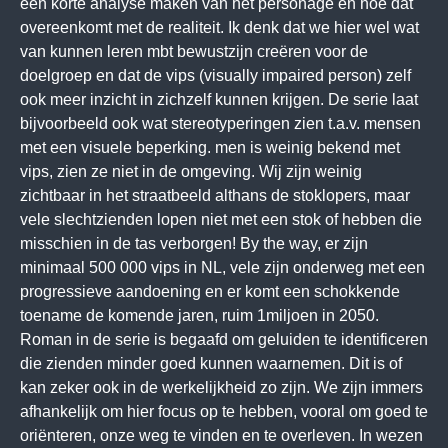
een korte analyse maken van het personage en hoe dat
overeenkomt met de realiteit. Ik denk dat we hier wel wat
van kunnen leren mbt bewustzijn creëren voor de
doelgroep en dat de vips (visually impaired person) zelf
ook meer inzicht in zichzelf kunnen krijgen. De serie laat
bijvoorbeeld ook wat stereotyperingen zien t.a.v. mensen
met een visuele beperking. men is weinig bekend met
vips, zien ze niet in de omgeving. Wij zijn weinig
zichtbaar in het straatbeeld althans de stoklopers, maar
vele slechtzienden lopen niet met een stok of hebben die
misschien in de tas verborgen! By the way, er zijn
minimaal 500 000 vips in NL, vele zijn onderweg met een
progressieve aandoening en er komt een schokkende
toename de komende jaren, ruim 1miljoen in 2050.
Roman in de serie is begaafd om geluiden te identificeren
die zienden minder goed kunnen waarnemen. Dit is of
kan zeker ook in de werkelijkheid zo zijn. We zijn immers
afhankelijk om hier focus op te hebben, vooral om goed te
oriënteren, onze weg te vinden en te overleven. In wezen