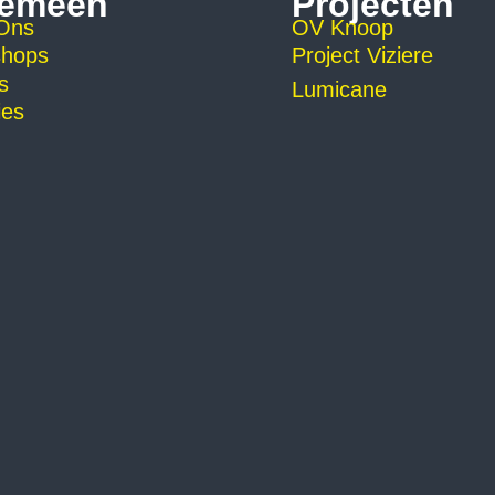
gemeen
Projecten
Ons
OV Knoop
hops
Project Viziere
s
Lumicane
ies