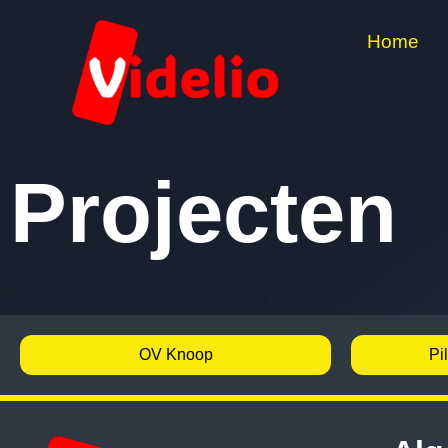
Home
Projecten
OV Knoop
Pi